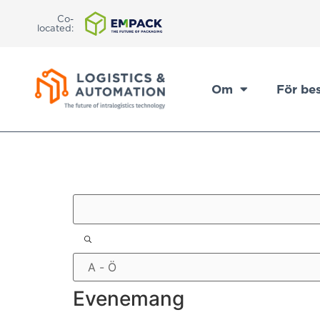
Co-
located:
Om
För be
Filter
Evenemang