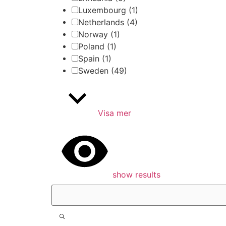
Luxembourg
(1)
Netherlands
(4)
Norway
(1)
Poland
(1)
Spain
(1)
Sweden
(49)
Visa mer
show results