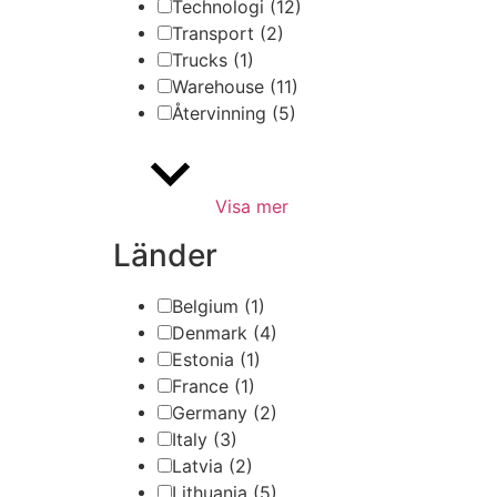
Technologi
(12)
Transport
(2)
Trucks
(1)
Warehouse
(11)
Återvinning
(5)
Visa mer
Länder
Belgium
(1)
Denmark
(4)
Estonia
(1)
France
(1)
Germany
(2)
Italy
(3)
Latvia
(2)
Lithuania
(5)