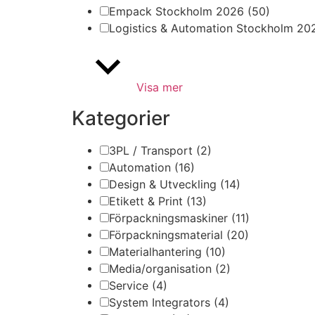
Empack Stockholm 2026
(50)
Logistics & Automation Stockholm 2
Visa mer
Kategorier
3PL / Transport
(2)
Automation
(16)
Design & Utveckling
(14)
Etikett & Print
(13)
Förpackningsmaskiner
(11)
Förpackningsmaterial
(20)
Materialhantering
(10)
Media/organisation
(2)
Service
(4)
System Integrators
(4)