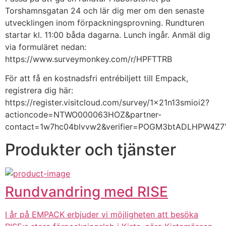
Torshamnsgatan 24 och lär dig mer om den senaste 
utvecklingen inom förpackningsprovning. Rundturen 
startar kl. 11:00 båda dagarna. Lunch ingår. Anmäl dig 
via formuläret nedan: 
https://www.surveymonkey.com/r/HPFTTRB
För att få en kostnadsfri entrébiljett till Empack, 
registrera dig här:
https://register.visitcloud.com/survey/1x21n13smioi2?
actioncode=NTWO000063HOZ&partner-
contact=1w7hc04blvvw2&verifier=POGM3btADLHPW4Z
Produkter och tjänster
Rundvandring med RISE
I år på EMPACK erbjuder vi möjligheten att besöka