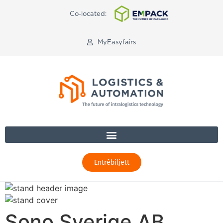
Co-located:
MyEasyfairs
Entrébiljett
Sono Sverige AB